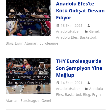
Anadolu Efes’te
Kötü Gidişat Devam
Ediyor
18 Ekim 2021
AnadoluHaber
Genel
,
Anadolu Efes
,
Basketbol
,
Blog
,
Ergin Ataman
,
Euroleague
THY Euroleague’de
Son Şampiyon Yine
Mağlup
14 Ekim 2021
AnadoluHaber
Anadolu
Efes
,
Basketbol
,
Blog
,
Ergin
Ataman
,
Euroleague
,
Genel