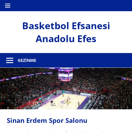
İçeriğe
MENÜ
geç
Basketbol Efsanesi
Anadolu Efes
Anadolu
Efes
GEZINME
Haber
Sitesi
Sinan Erdem Spor Salonu