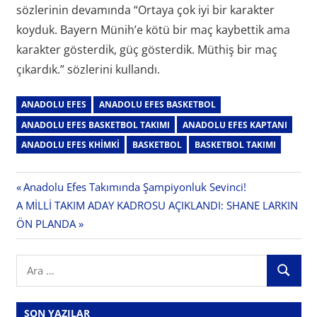
sözlerinin devamında “Ortaya çok iyi bir karakter
koyduk. Bayern Münih’e kötü bir maç kaybettik ama
karakter gösterdik, güç gösterdik. Müthiş bir maç
çıkardık.” sözlerini kullandı.
ANADOLU EFES
ANADOLU EFES BASKETBOL
ANADOLU EFES BASKETBOL TAKIMI
ANADOLU EFES KAPTANI
ANADOLU EFES KHIMKI
BASKETBOL
BASKETBOL TAKIMI
Yazı
Previous
Anadolu Efes Takımında Şampiyonluk Sevinci!
Next
Post:
A MİLLİ TAKIM ADAY KADROSU AÇIKLANDI: SHANE LARKIN
gezinmesi
Post:
ÖN PLANDA
Search
ARA
for:
SON YAZILAR