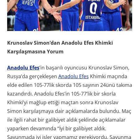
Krunoslav Simon’dan Anadolu Efes Khimki
Karşılaşmasına Yorum
Anadolu Efes
’in başarılı oyuncusu Krunoslav Simon,
Rusya’da gerçekleşen
Anadolu Efes
Khimki maçında
elde edilen 105-77lik skorda 105 sayının 24ünü takıma
kazandırdı. Anadolu Efes’in 105-77’lik bir skorla
Khimki’yi mağlup ettiği maçtan sonra Krunoslav
Simon karşılaşmaya dair açıklamalarda bulundu. Maç
ile ilgili rahat bir galibiyet aldık şeklinde açıklamalar
yaparken devamında “İyi bir galibiyet aldık.
Savunmada iyi işler yapmamız gerekiyordu. Savunma