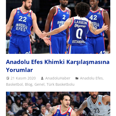
Anadolu Efes Khimki Karşılaşmasına
Yorumlar
21 Kasım 2020
AnadoluHaber
Anadolu Efes
,
Basketbol
,
Blog
,
Genel
,
Türk Basketbolu