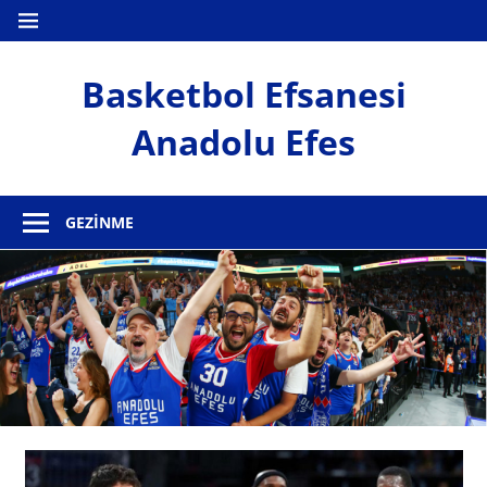
İçeriğe
MENÜ
geç
Basketbol Efsanesi
Anadolu Efes
Anadolu
Efes
GEZINME
Haber
Sitesi