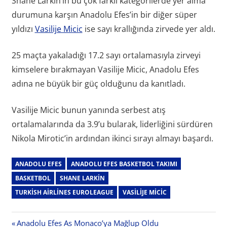
Shane Larkin’in bu çok farklı kategorilerde yer alma
durumuna karşın Anadolu Efes’in bir diğer süper
yıldızı
Vasilije Micic
ise sayı krallığında zirvede yer aldı.
25 maçta yakaladığı 17.2 sayı ortalamasıyla zirveyi
kimselere bırakmayan Vasilije Micic, Anadolu Efes
adına ne büyük bir güç olduğunu da kanıtladı.
Vasilije Micic bunun yanında serbest atış
ortalamalarında da 3.9’u bularak, liderliğini sürdüren
Nikola Mirotic’in ardından ikinci sırayı almayı başardı.
ANADOLU EFES
ANADOLU EFES BASKETBOL TAKIMI
BASKETBOL
SHANE LARKIN
TURKISH AIRLINES EUROLEAGUE
VASILIJE MICIC
Yazı
Previous
Anadolu Efes As Monaco’ya Mağlup Oldu