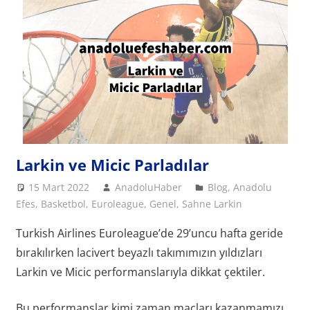
Larkin ve Micic Parladılar
15 Mart 2022
AnadoluHaber
Blog
,
Anadolu
Efes
,
Basketbol
,
Euroleague
,
Genel
,
Sahne Larkin
Turkish Airlines Euroleague’de 29’uncu hafta geride
bırakılırken lacivert beyazlı takımımızın yıldızları
Larkin ve Micic performanslarıyla dikkat çektiler.
Bu performanslar kimi zaman maçları kazanmamızı