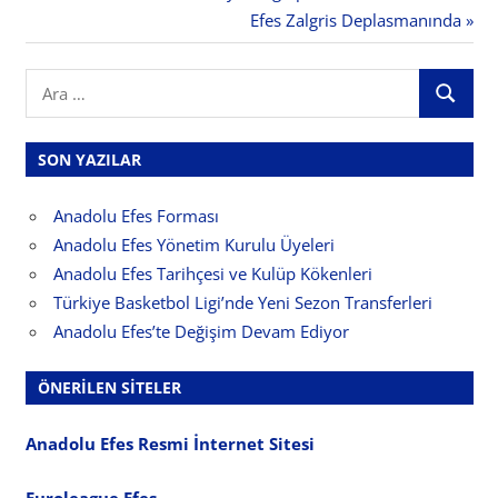
Post:
Next
Efes Zalgris Deplasmanında
gezinmesi
Post:
Search
ARA
for:
SON YAZILAR
Anadolu Efes Forması
Anadolu Efes Yönetim Kurulu Üyeleri
Anadolu Efes Tarihçesi ve Kulüp Kökenleri
Türkiye Basketbol Ligi’nde Yeni Sezon Transferleri
Anadolu Efes’te Değişim Devam Ediyor
ÖNERILEN SITELER
Anadolu Efes Resmi İnternet Sitesi
Euroleague Efes