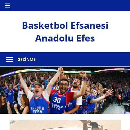
İçeriğe
MENÜ
geç
Basketbol Efsanesi
Anadolu Efes
Anadolu
Efes
GEZINME
Haber
Sitesi