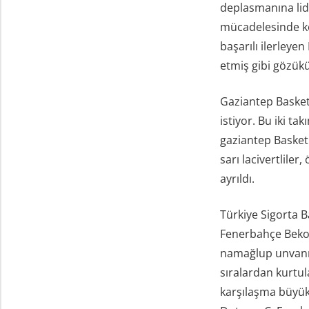
deplasmanına lide
mücadelesinde ko
başarılı ilerleye
etmiş gibi gözük
Gaziantep Basket 
istiyor. Bu iki t
gaziantep Basket
sarı lacivertlile
ayrıldı.
Türkiye Sigorta B
Fenerbahçe Beko,
namağlup unvanın
sıralardan kurtul
karşılaşma büyük