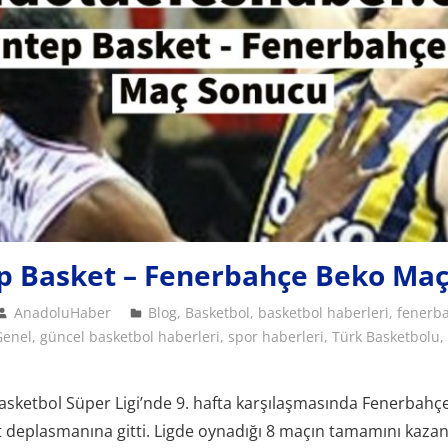
p Basket – Fenerbahçe Beko Ma
AnadoluHaber
Blog
,
Basketbol
,
basketbol haberleri
,
fenerb
Genel
,
güncel basketbol haberleri
,
spor haberleri
,
Türk Basketbolu
Basketbol Süper Ligi’nde 9. hafta karşılaşmasında Fenerbahç
 deplasmanına gitti. Ligde oynadığı 8 maçın tamamını kaza