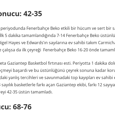
Sonucu: 42-35
k periyodunda Fenerbahçe Beko etkili bir hücum ve sert bi
. İlk 5 dakika tamamlandığında 7-14 Fenerbahçe Beko üstün
Nigel Hayes ve Edwards’ın sayılarına ev sahibi takım Carmich
e çalışsa da ilk çeyreği Fenerbahçe Beko 16-20 önde tamaml
deta Gaziantep Basketbol fırtınası esti. Periyotta 1 dakika d
eçmeyi başardı ve bu üstünlüğünü çeyrek sonuna kadar ko
i yanlış tercihleri ve savunmadaki top kayıpları ev sahibi 
 sayılık basketlerle farkı açan Gaziantep ekibi, farkı 12 sayıy
eyi 42-35 üstün tamamladı.
cu: 68-76