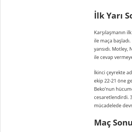
İlk Yarı 
Karşılaşmanın il
ile maça başladı
yansıdı. Motley, 
ile cevap vermey
İkinci çeyrekte a
ekip 22-21 öne g
Beko’nun hücumdak
cesaretlendirdi. 3
mücadelede devr
Maç Sonu