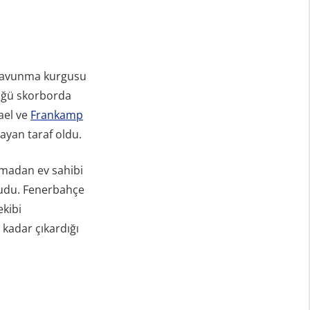
r savunma kurgusu
lüğü skorborda
ael ve
Frankamp
ayan taraf oldu.
olmadan ev sahibi
rudu. Fenerbahçe
ekibi
a kadar çıkardığı