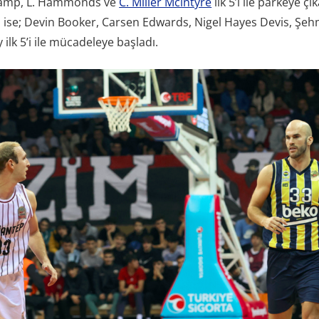
kamp, L. Hammonds ve
C. Miller Mcintyre
ilk 5’i ile parkeye ç
ise; Devin Booker, Carsen Edwards, Nigel Hayes Devis, Şe
ilk 5’i ile mücadeleye başladı.