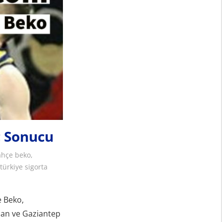
ç Sonucu
ahçe beko
,
,
türkiye sigorta
e Beko,
nan ve Gaziantep