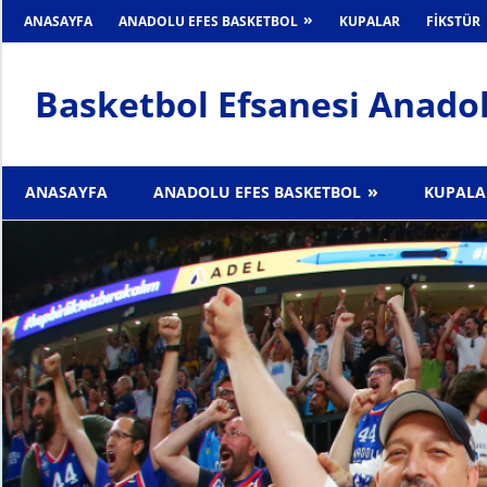
İçeriğe
ANASAYFA
ANADOLU EFES BASKETBOL
KUPALAR
FIKSTÜR
geç
Basketbol Efsanesi Anadol
Anadolu
Efes
ANASAYFA
ANADOLU EFES BASKETBOL
KUPALA
Haber
Sitesi