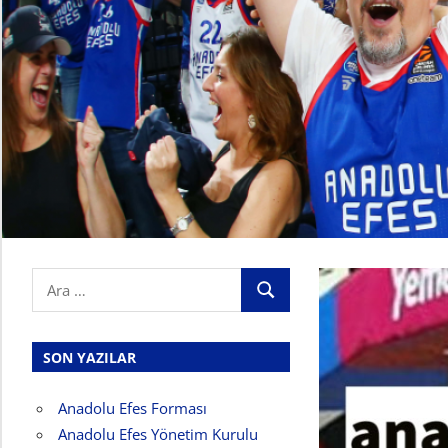
Search
ARA
for:
SON YAZILAR
Anadolu Efes Forması
Anadolu Efes Yönetim Kurulu