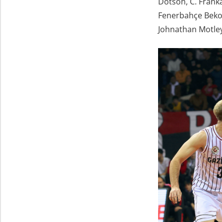
Dotson, C. Fran
Fenerbahçe Beko 
Johnathan Motley 