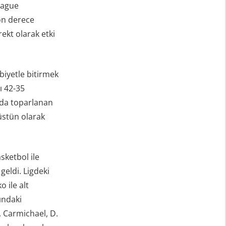
league
on derece
ekt olarak etki
biyetle bitirmek
ı 42-35
nda toparlanan
 üstün olarak
sketbol ile
eldi. Ligdeki
 ile alt
ındaki
J. Carmichael, D.