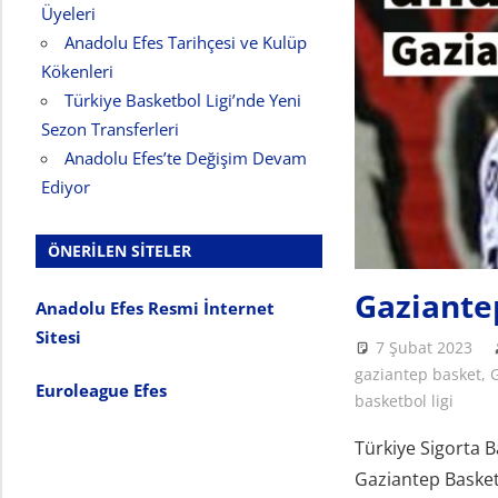
Üyeleri
Anadolu Efes Tarihçesi ve Kulüp
Kökenleri
Türkiye Basketbol Ligi’nde Yeni
Sezon Transferleri
Anadolu Efes’te Değişim Devam
Ediyor
ÖNERILEN SITELER
Gaziante
Anadolu Efes Resmi İnternet
Sitesi
7 Şubat 2023
gaziantep basket
,
Euroleague Efes
basketbol ligi
Türkiye Sigorta 
Gaziantep Basket