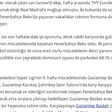
r olarak çıkan sarı lacivertli ekip, hafta arasında THY Euro
nuk ettiği Real Madrid’e mağlup olmuştu. İki kulvarda da s
n Fenerbahçe Beko’da yaşanan sakatlıklar takımın formuna dir
üyor.
ise son haftalardaki iyi oyununu, eksik rakibi karşısında gali
akımın mücadelesinde kazanan Fenerbahçe Beko oldu. İlk yarıs
bol üstünlüğü ile sona eren zorlu mücadelenin ikinci yarısı
r, özellikle son çeyrekteki dominant oyunu ile parkeden 68-76
asketbol Süper Ligi’nin 9. hafta mücadelesinde Gaziantep Ba
 Gaziantep Karataş Şahinbey Spor Salonu’nda karşı karşıya g
ı korumak ve liderliğini sürdürmek isteyen Fenerbahçe Beko
arak orta sıralara çıkmayı hedefleyen Gaziantep Basket aras
 bir heyecana sahne oldu. Karşılaşmaya
Gaziantep Basket
; 