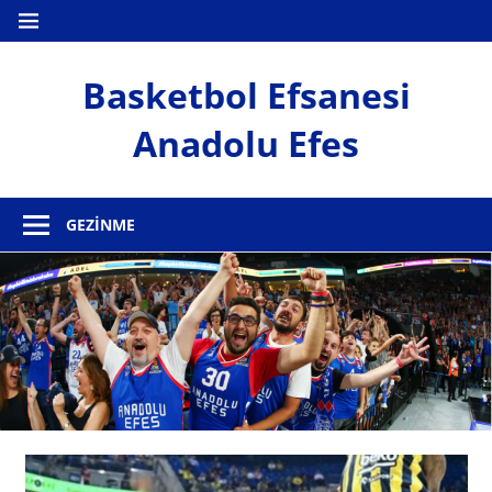
İçeriğe
MENÜ
geç
Basketbol Efsanesi
Anadolu Efes
Anadolu
Efes
GEZINME
Haber
Sitesi