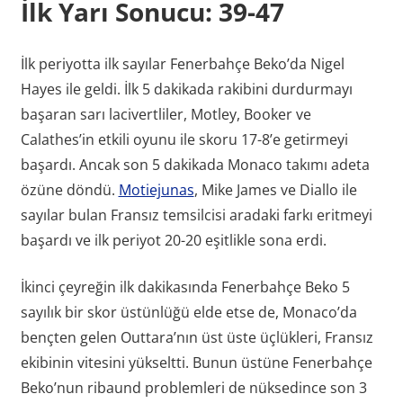
İlk Yarı Sonucu: 39-47
İlk periyotta ilk sayılar Fenerbahçe Beko’da Nigel
Hayes ile geldi. İlk 5 dakikada rakibini durdurmayı
başaran sarı lacivertliler, Motley, Booker ve
Calathes’in etkili oyunu ile skoru 17-8’e getirmeyi
başardı. Ancak son 5 dakikada Monaco takımı adeta
özüne döndü.
Motiejunas
, Mike James ve Diallo ile
sayılar bulan Fransız temsilcisi aradaki farkı eritmeyi
başardı ve ilk periyot 20-20 eşitlikle sona erdi.
İkinci çeyreğin ilk dakikasında Fenerbahçe Beko 5
sayılık bir skor üstünlüğü elde etse de, Monaco’da
bençten gelen Outtara’nın üst üste üçlükleri, Fransız
ekibinin vitesini yükseltti. Bunun üstüne Fenerbahçe
Beko’nun ribaund problemleri de nüksedince son 3