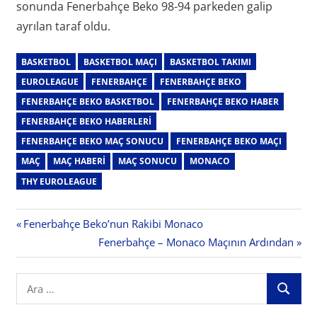
sonunda Fenerbahçe Beko 98-94 parkeden galip
ayrılan taraf oldu.
BASKETBOL
BASKETBOL MAÇI
BASKETBOL TAKIMI
EUROLEAGUE
FENERBAHÇE
FENERBAHÇE BEKO
FENERBAHÇE BEKO BASKETBOL
FENERBAHÇE BEKO HABER
FENERBAHÇE BEKO HABERLERI
FENERBAHÇE BEKO MAÇ SONUCU
FENERBAHÇE BEKO MAÇI
MAÇ
MAÇ HABERI
MAÇ SONUCU
MONACO
THY EUROLEAGUE
Yazı
Previous
Fenerbahçe Beko’nun Rakibi Monaco
Post:
Next
Fenerbahçe – Monaco Maçının Ardından
gezinmesi
Post:
Search
ARA
for: