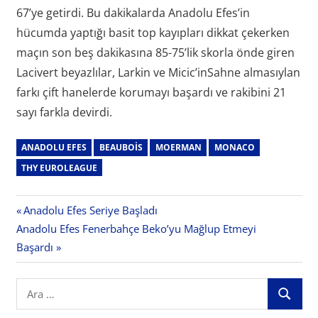
67’ye getirdi. Bu dakikalarda Anadolu Efes’in
hücumda yaptığı basit top kayıpları dikkat çekerken
maçın son beş dakikasına 85-75’lik skorla önde giren
Lacivert beyazlılar, Larkin ve Micic’inSahne almasıylan
farkı çift hanelerde korumayı başardı ve rakibini 21
sayı farkla devirdi.
ANADOLU EFES
BEAUBOIS
MOERMAN
MONACO
THY EUROLEAGUE
Yazı
Previous
Anadolu Efes Seriye Başladı
Next
Post:
Anadolu Efes Fenerbahçe Beko’yu Mağlup Etmeyi
gezinmesi
Post:
Başardı
Search
ARA
for: