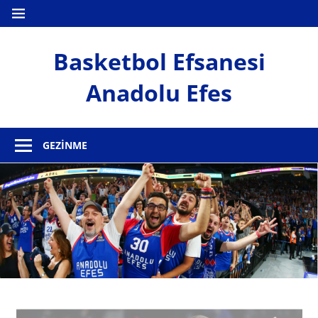
İçeriğe
MENÜ
geç
Basketbol Efsanesi
Anadolu Efes
Anadolu
Efes
GEZINME
Haber
Sitesi