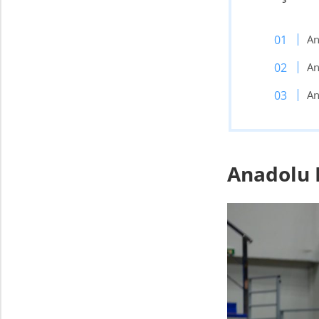
An
An
An
Anadolu 