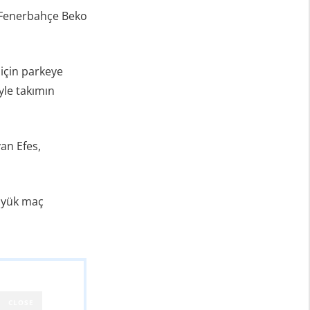
– Fenerbahçe Beko
 için parkeye
yle takımın
yan Efes,
büyük maç
CLOSE