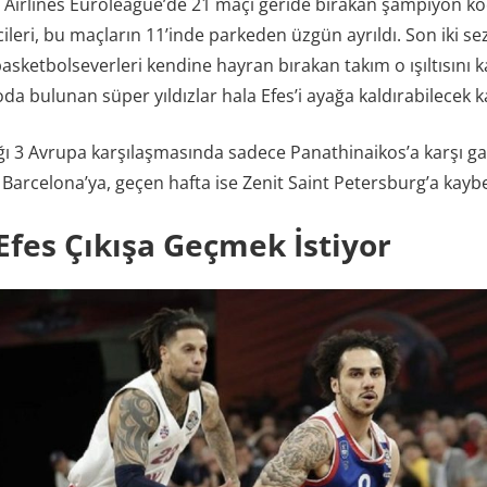
 Airlines Euroleague’de 21 maçı geride bırakan şampiyon ko
leri, bu maçların 11’inde parkeden üzgün ayrıldı. Son iki s
 basketbolseverleri kendine hayran bırakan takım o ışıltısını
a bulunan süper yıldızlar hala Efes’i ayağa kaldırabilecek k
ğı 3 Avrupa karşılaşmasında sadece Panathinaikos’a karşı gal
 Barcelona’ya, geçen hafta ise Zenit Saint Petersburg’a kaybe
Efes Çıkışa Geçmek İstiyor