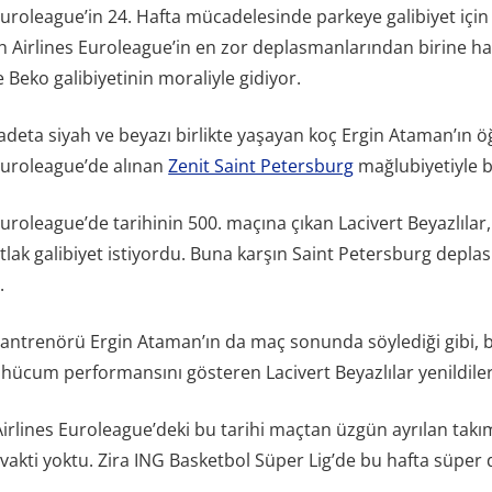
Euroleague’in 24. Hafta mücadelesinde parkeye galibiyet için 
ish Airlines Euroleague’in en zor deplasmanlarından birine 
 Beko galibiyetinin moraliyle gidiyor.
adeta siyah ve beyazı birlikte yaşayan koç Ergin Ataman’ın öğ
 Euroleague’de alınan
Zenit Saint Petersburg
mağlubiyetiyle b
Euroleague’de tarihinin 500. maçına çıkan Lacivert Beyazlılar,
lak galibiyet istiyordu. Buna karşın Saint Petersburg depla
.
antrenörü Ergin Ataman’ın da maç sonunda söylediği gibi, b
hücum performansını gösteren Lacivert Beyazlılar yenildiler
Airlines Euroleague’deki bu tarihi maçtan üzgün ayrılan tak
akti yoktu. Zira ING Basketbol Süper Lig’de bu hafta süper d