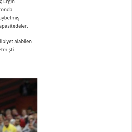
ç Ergin
ezonda
 kaybetmiş
apasitedeler.
ibiyet alabilen
tmişti.