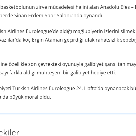
k basketbolunun zirve mücadelesi halini alan Anadolu Efes 
 perde Sinan Erdem Spor Salonu’nda oynandı.
ish Airlines Euroleague’de aldığı mağlubiyetin izlerini silmek
yazlılar’da koç Ergin Ataman geçirdiği ufak rahatsızlık sebebi
.
ine özellikle son çeyrekteki oyunuyla galibiyet şansı tanıma
sayı farkla aldığı muhteşem bir galibiyet hediye etti.
ibiyeti Turkish Airlines Euroleague 24. Hafta’da oynanacak 
 da büyük moral oldu.
ekiler