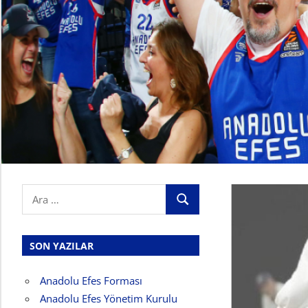
Search
ARA
for:
SON YAZILAR
Anadolu Efes Forması
Anadolu Efes Yönetim Kurulu