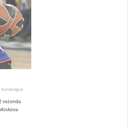
,
Euroleague
 2 sezonda
A Moskova