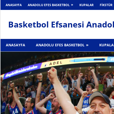
İçeriğe
ANASAYFA
ANADOLU EFES BASKETBOL
KUPALAR
FIKSTÜR
geç
Basketbol Efsanesi Anadol
Anadolu
Efes
ANASAYFA
ANADOLU EFES BASKETBOL
KUPALA
Haber
Sitesi