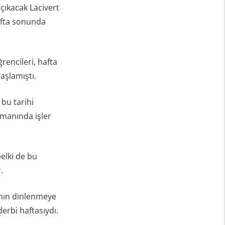
çıkacak Lacivert
hafta sonunda
rencileri, hafta
aşlamıştı.
 bu tarihi
smanında işler
elki de bu
.
ımın dinlenmeye
erbi haftasıydı.