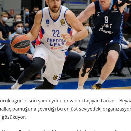
Euroleague’in son şampiyonu unvanını taşıyan Lacivert Beyazl
allaç pamuğuna çevirdiği bu en üst seviyedeki organizasyon
 gözüküyor.