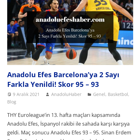
Anadolu Efes Barcelona’ya 2 Sayı
Farkla Yenildi! Skor 95 – 93
9 Aralık 2021
AnadoluHaber
Genel
,
Basketbol
,
Blog
THY Euroleague’in 13. hafta maçları kapsamında
Anadolu Efes, İspanyol rakibi ile sahada karşı karşıya
geldi. Maç sonucu Anadolu Efes 93 – 95. Sinan Erdem