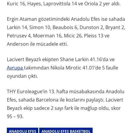
Kuric 16, Hayes, Laprovittola 14 ve Oriola 2 yer aldı.
Ergin Ataman gözetimindeki Anadolu Efes ise sahada
Larkin 14, Simon 10, Beaubois 6, Dunston 2, Bryant 2,
Petrusev 4, Moerman 16, Micic 26, Pleiss 13 ve
Anderson ile mücadele etti.
Lacivert Beyazlı ekipten Shane Larkin 41.16’da ve
Avrupa
takımından Nikola Mirotic 41.01’de 5 faulle
oyundan çıktı.
THY Euroleague’in 13. hafta müsabakasında Anadolu
Efes, sahada Barcelona ile kozlarını paylaştı. Lacivert
Beyazlı ekip sadece 2 sayı fark ile mağlup oldu, skor
95 – 93.
ANADOLU EFES
ANADOLU EFES BASKETBOL