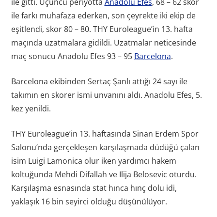
ile gitti. Üçüncü periyotta
Anadolu Efes
, 68 – 62 skor
ile farkı muhafaza ederken, son çeyrekte iki ekip de
eşitlendi, skor 80 – 80. THY Euroleague’in 13. hafta
maçında uzatmalara gidildi. Uzatmalar neticesinde
maç sonucu Anadolu Efes 93 – 95
Barcelona
.
Barcelona ekibinden Sertaç Şanlı attığı 24 sayı ile
takımın en skorer ismi unvanını aldı. Anadolu Efes, 5.
kez yenildi.
THY Euroleague’in 13. haftasında Sinan Erdem Spor
Salonu’nda gerçekleşen karşılaşmada düdüğü çalan
isim Luigi Lamonica olur iken yardımcı hakem
koltuğunda Mehdi Difallah ve Ilija Belosevic oturdu.
Karşılaşma esnasında stat hınca hınç dolu idi,
yaklaşık 16 bin seyirci olduğu düşünülüyor.