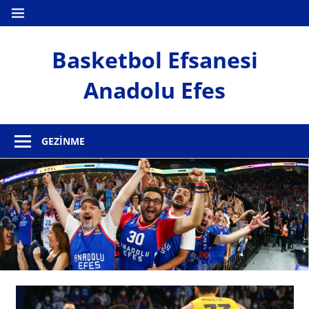
İçeriğe
MENÜ
geç
Basketbol Efsanesi
Anadolu Efes
Anadolu
Efes
GEZINME
Haber
Sitesi