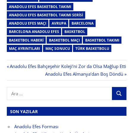
ANADOLU EFES BASKETBOL TAKIMI
ANADOLU EFES BASKETBOL TAKIMI SERISI
ANADOLU EFES MAÇI
AVRUPA
BARCELONA
BARCELONA ANADOLU EFES
BASKETBOL
BASKETBOL HABERI
BASKETBOL MAÇI
BASKETBOL TAKIMI
MAÇ AYRINTILARI
MAÇ SONUCU
TÜRK BASKETBOLU
Yazı
Previous
Anadolu Efes Bahçeşehir Koleji’ni Zor da Olsa Mağlup Etti
Post:
Next
Anadolu Efes Almanya’dan Boş Döndü
gezinmesi
Post:
Search
ARA
for:
SON YAZILAR
Anadolu Efes Forması