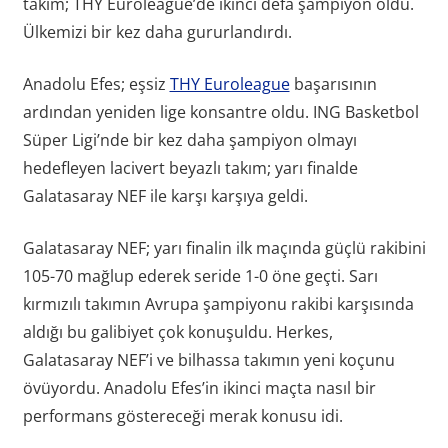
takım; THY Euroleague’de ikinci defa şampiyon oldu.
Ülkemizi bir kez daha gururlandırdı.
Anadolu Efes; eşsiz
THY Euroleague
başarısının
ardından yeniden lige konsantre oldu. ING Basketbol
Süper Ligi’nde bir kez daha şampiyon olmayı
hedefleyen lacivert beyazlı takım; yarı finalde
Galatasaray NEF ile karşı karşıya geldi.
Galatasaray NEF; yarı finalin ilk maçında güçlü rakibini
105-70 mağlup ederek seride 1-0 öne geçti. Sarı
kırmızılı takımın Avrupa şampiyonu rakibi karşısında
aldığı bu galibiyet çok konuşuldu. Herkes,
Galatasaray NEF’i ve bilhassa takımın yeni koçunu
övüyordu. Anadolu Efes’in ikinci maçta nasıl bir
performans göstereceği merak konusu idi.