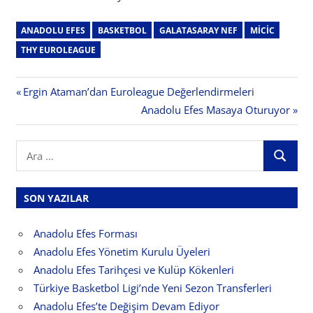
ANADOLU EFES
BASKETBOL
GALATASARAY NEF
MICIC
THY EUROLEAGUE
Yazı
Previous
Ergin Ataman’dan Euroleague Değerlendirmeleri
Post:
Next
Anadolu Efes Masaya Oturuyor
gezinmesi
Post:
Search
ARA
for:
SON YAZILAR
Anadolu Efes Forması
Anadolu Efes Yönetim Kurulu Üyeleri
Anadolu Efes Tarihçesi ve Kulüp Kökenleri
Türkiye Basketbol Ligi’nde Yeni Sezon Transferleri
Anadolu Efes’te Değişim Devam Ediyor