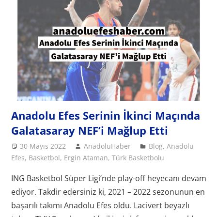
Anadolu Efes Serinin İkinci Maçında
Galatasaray NEF’i Mağlup Etti
30 Mayıs 2022
AnadoluHaber
Blog
,
Anadolu
Efes
,
Basketbol
,
Ergin Ataman
,
Türk Basketbolu
ING Basketbol Süper Ligi’nde play-off heyecanı devam
ediyor. Takdir edersiniz ki, 2021 – 2022 sezonunun en
başarılı takımı Anadolu Efes oldu. Lacivert beyazlı