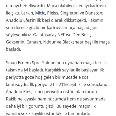
olmayı hedefliyordu. Maça olabilecek en iyi kadrosu
ile çıktı. Larkin,
Micic
, Pleiss, Singleton ve Dunston;
Anadolu Efes’in ilk beşi olarak dikkat çekti. Takımın
son derece güçlü bir kadroyla maça başladığını
söyleyebiliriz. Galatasaray NEF ise Dee Bost,
Göksenin, Canaan, Ndour ve Blackshear beşi ile maça
başladı.
Sinan Erdem Spor Salonu’nda oynanan maça her iki
takım da iyi başladı. Karşılıklı sayılar ile başlayan ilk
periyotta göze hoş gelen bir mücadele söz
konusuydu. İlk periyot 21 – 21’lik eşitlik ile sonuçlandı.
Anadolu Efes; ikinci periyotta üstün olan taraftı.
Rakibine kıyasla hem hücumda hem de savunmada
daha iyi bir görüntü çizdi. Bu sayede, maçın ilk
yarısını sekiz sayılık üstünlük ile tamamladı.