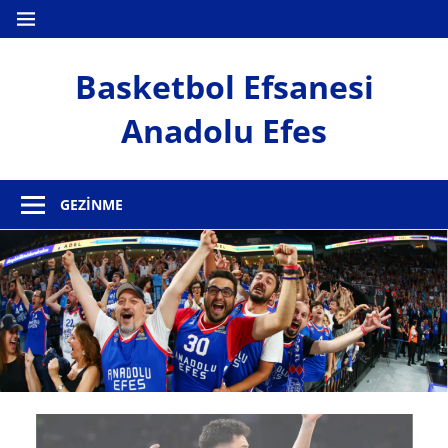
İçeriğe
MENÜ
geç
Basketbol Efsanesi
Anadolu Efes
Anadolu
Efes
GEZINME
Haber
Sitesi