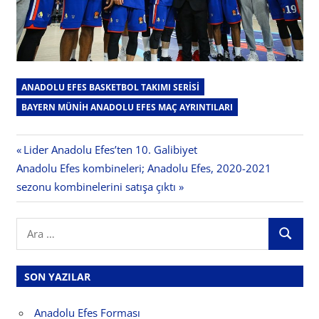
ANADOLU EFES BASKETBOL TAKIMI SERISI
BAYERN MÜNIH ANADOLU EFES MAÇ AYRINTILARI
Yazı
Previous
Lider Anadolu Efes’ten 10. Galibiyet
Next
Post:
Anadolu Efes kombineleri; Anadolu Efes, 2020-2021
gezinmesi
Post:
sezonu kombinelerini satışa çıktı
Search
ARA
for:
SON YAZILAR
Anadolu Efes Forması