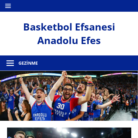
İçeriğe
MENÜ
geç
Basketbol Efsanesi
Anadolu Efes
Anadolu
Efes
GEZINME
Haber
Sitesi