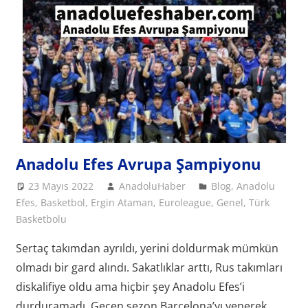
Anadolu Efes Avrupa Şampiyonu
23 Mayıs 2022
AnadoluHaber
Blog
,
Anadolu
Efes
,
Basketbol
,
Ergin Ataman
,
Euroleague
,
Genel
,
Türk
Basketbolu
Sertaç takımdan ayrıldı, yerini doldurmak mümkün
olmadı bir gard alındı. Sakatlıklar arttı, Rus takımları
diskalifiye oldu ama hiçbir şey Anadolu Efes’i
durduramadı. Geçen sezon Barcelona’yı yenerek