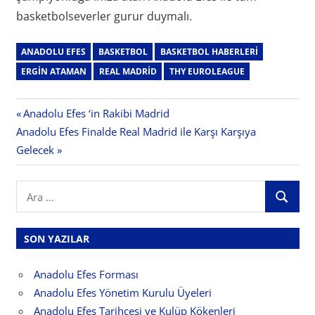
basketbolseverler gurur duymalı.
ANADOLU EFES
BASKETBOL
BASKETBOL HABERLERI
ERGIN ATAMAN
REAL MADRID
THY EUROLEAGUE
Yazı
Previous
Anadolu Efes ‘in Rakibi Madrid
Next
Post:
Anadolu Efes Finalde Real Madrid ile Karşı Karşıya
gezinmesi
Post:
Gelecek
Search
ARA
for:
SON YAZILAR
Anadolu Efes Forması
Anadolu Efes Yönetim Kurulu Üyeleri
Anadolu Efes Tarihçesi ve Kulüp Kökenleri