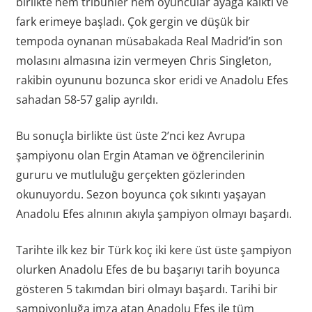
birlikte hem tribünler hem oyuncular ayağa kalktı ve
fark erimeye başladı. Çok gergin ve düşük bir
tempoda oynanan müsabakada Real Madrid’in son
molasını almasına izin vermeyen Chris Singleton,
rakibin oyununu bozunca skor eridi ve Anadolu Efes
sahadan 58-57 galip ayrıldı.
Bu sonuçla birlikte üst üste 2’nci kez Avrupa
şampiyonu olan Ergin Ataman ve öğrencilerinin
gururu ve mutluluğu gerçekten gözlerinden
okunuyordu. Sezon boyunca çok sıkıntı yaşayan
Anadolu Efes alnının akıyla şampiyon olmayı başardı.
Tarihte ilk kez bir Türk koç iki kere üst üste şampiyon
olurken Anadolu Efes de bu başarıyı tarih boyunca
gösteren 5 takımdan biri olmayı başardı. Tarihi bir
şampiyonluğa imza atan Anadolu Efes ile tüm