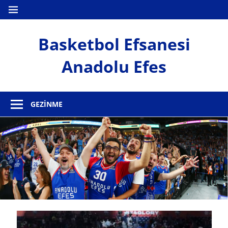
İçeriğe
MENÜ
geç
Basketbol Efsanesi
Anadolu Efes
Anadolu
Efes
GEZINME
Haber
Sitesi