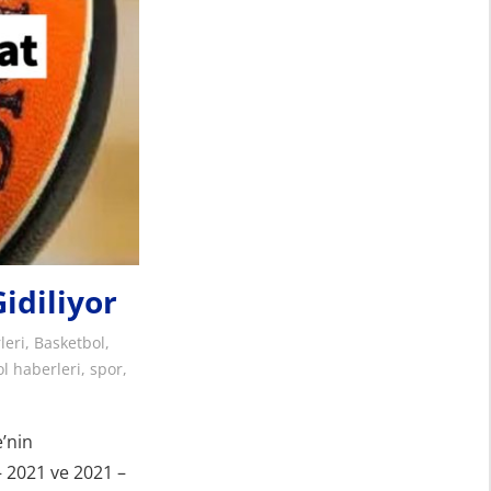
idiliyor
leri
,
Basketbol
,
l haberleri
,
spor
,
e’nin
 2021 ve 2021 –