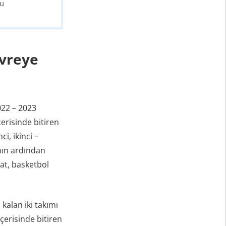
du
evreye
022 – 2023
erisinde bitiren
i, ikinci –
ının ardından
at, basketbol
kalan iki takımı
içerisinde bitiren