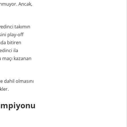
lunmuyor. Ancak,
yedinci takımın
ni play-off
da bitiren
dinci ila
su maçı kazanan
e dahil olmasını
kler.
Şampiyonu