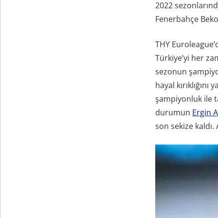
2022 sezonlarınd
Fenerbahçe Beko 
THY Euroleague’de
Türkiye’yi her za
sezonun şampiyon
hayal kırıklığını 
şampiyonluk ile
durumun
Ergin 
son sekize kaldı.