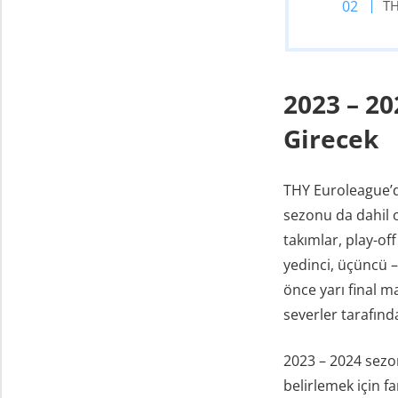
TH
2023 – 2
Girecek
THY Euroleague’d
sezonu da dahil o
takımlar, play-off
yedinci, üçüncü –
önce yarı final m
severler tarafın
2023 – 2024 sezon
belirlemek için fa