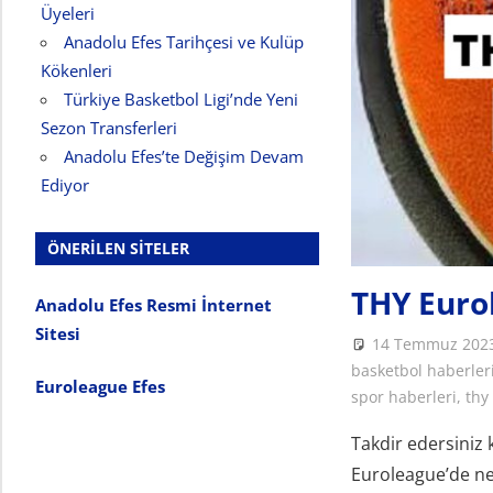
Üyeleri
Anadolu Efes Tarihçesi ve Kulüp
Kökenleri
Türkiye Basketbol Ligi’nde Yeni
Sezon Transferleri
Anadolu Efes’te Değişim Devam
Ediyor
ÖNERILEN SITELER
THY Eurol
Anadolu Efes Resmi İnternet
Sitesi
14 Temmuz 202
basketbol haberler
Euroleague Efes
spor haberleri
,
thy
Takdir edersiniz 
Euroleague’de ne