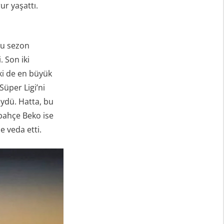
r yaşattı.
Bu sezon
 Son iki
ki de en büyük
Süper Ligi’ni
üydü. Hatta, bu
rbahçe Beko ise
e veda etti.