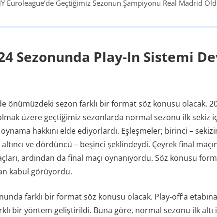
Y Euroleague’de Geçtiğimiz Sezonun Şampiyonu Real Madrid Ol
024 Sezonunda Play-In Sistemi D
e önümüzdeki sezon farklı bir format söz konusu olacak. 2
lmak üzere geçtiğimiz sezonlarda normal sezonu ilk sekiz iç
 oynama hakkını elde ediyorlardı. Eşleşmeler; birinci – sekizinc
 altıncı ve dördüncü – beşinci şeklindeydi. Çeyrek final maç
açları, ardından da final maçı oynanıyordu. Söz konusu form
dan kabul görüyordu.
unda farklı bir format söz konusu olacak. Play-off’a etabına 
rklı bir yöntem geliştirildi. Buna göre, normal sezonu ilk altı 