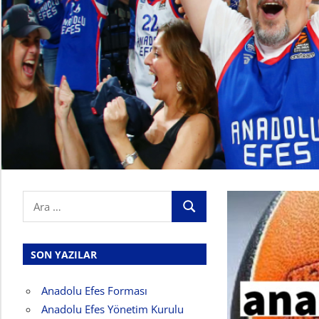
Search
ARA
for:
SON YAZILAR
Anadolu Efes Forması
Anadolu Efes Yönetim Kurulu