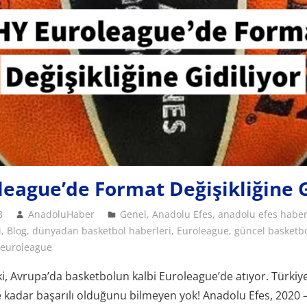
eague’de Format Değişikliğine G
3
AnadoluHaber
Genel
,
Anadolu Efes
,
anadolu efes haber
i
,
Blog
,
dünyadan basketbol haberleri
,
Euroleague
,
güncel basketbo
 euroleague
ki, Avrupa’da basketbolun kalbi Euroleague’de atıyor. Türkiy
 kadar başarılı olduğunu bilmeyen yok! Anadolu Efes, 2020 –