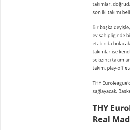
takımlar, doğruda
son iki takımı be
Bir başka deyişle
ev sahipliğinde 
etabında bulacak
takımlar ise kend
sekizinci takım a
takım, play-off e
THY Euroleague’d
sağlayacak. Baske
THY Euro
Real Mad