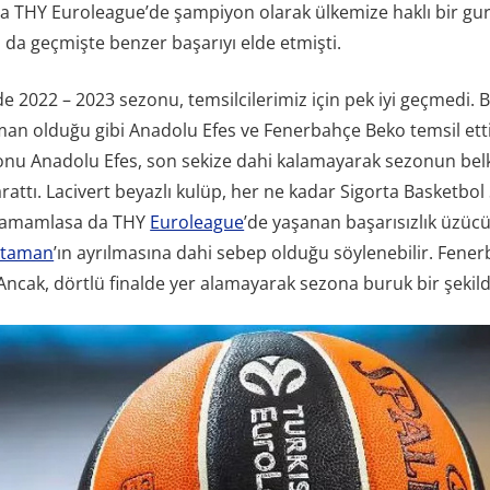
a THY Euroleague’de şampiyon olarak ülkemize haklı bir guru
da geçmişte benzer başarıyı elde etmişti.
 2022 – 2023 sezonu, temsilcilerimiz için pek iyi geçmedi. 
man olduğu gibi Anadolu Efes ve Fenerbahçe Beko temsil etti.
u Anadolu Efes, son sekize dahi kalamayarak sezonun bel
yarattı. Lacivert beyazlı kulüp, her ne kadar Sigorta Basketbol 
 tamamlasa da THY
Euroleague
’de yaşanan başarısızlık üzüc
Ataman
’ın ayrılmasına dahi sebep olduğu söylenebilir. Fene
 Ancak, dörtlü finalde yer alamayarak sezona buruk bir şekild