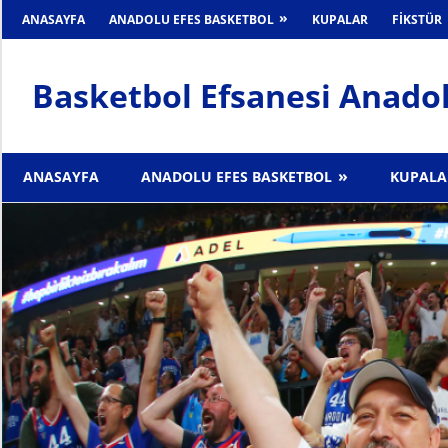
İçeriğe
ANASAYFA
ANADOLU EFES BASKETBOL
KUPALAR
FIKSTÜR
geç
Basketbol Efsanesi Anadol
Anadolu
Efes
ANASAYFA
ANADOLU EFES BASKETBOL
KUPALA
Haber
Sitesi