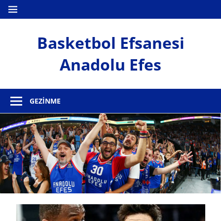
İçeriğe
MENÜ
geç
Basketbol Efsanesi
Anadolu Efes
Anadolu
Efes
GEZINME
Haber
Sitesi