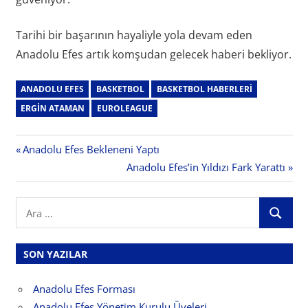
Tarihi bir başarının hayaliyle yola devam eden
Anadolu Efes artık komşudan gelecek haberi bekliyor.
ANADOLU EFES
BASKETBOL
BASKETBOL HABERLERI
ERGIN ATAMAN
EUROLEAGUE
Yazı
Previous
Anadolu Efes Bekleneni Yaptı
Post:
Next
Anadolu Efes’in Yıldızı Fark Yarattı
gezinmesi
Post:
Search
ARA
for:
SON YAZILAR
Anadolu Efes Forması
Anadolu Efes Yönetim Kurulu Üyeleri