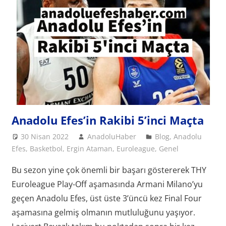
Anadolu Efes’in Rakibi 5’inci Maçta
30 Nisan 2022
AnadoluHaber
Blog
,
Anadolu
Efes
,
Basketbol
,
Ergin Ataman
,
Euroleague
,
Genel
Bu sezon yine çok önemli bir başarı göstererek THY
Euroleague Play-Off aşamasında Armani Milano’yu
geçen Anadolu Efes, üst üste 3’üncü kez Final Four
aşamasına gelmiş olmanın mutluluğunu yaşıyor.