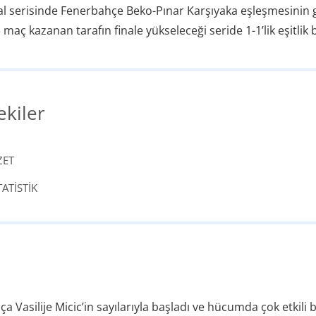
nal serisinde Fenerbahçe Beko-Pınar Karşıyaka eşleşmesinin g
3 maç kazanan tarafın finale yükseleceği seride 1-1’lik eşitlik
ekiler
ZET
TATİSTİK
a Vasilije Micic’in sayılarıyla başladı ve hücumda çok etkili 