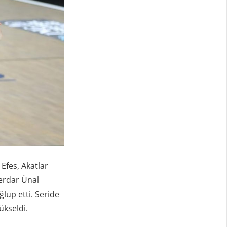
Efes, Akatlar
Serdar Ünal
up etti. Seride
ükseldi.