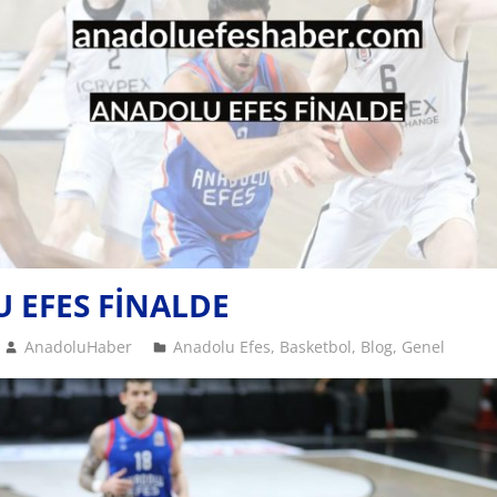
 EFES FİNALDE
AnadoluHaber
Anadolu Efes
,
Basketbol
,
Blog
,
Genel