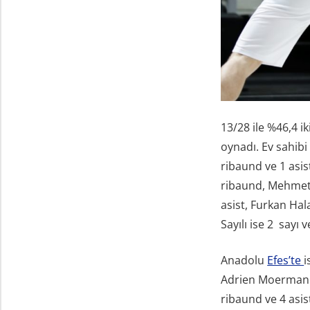
13/28 ile %46,4 ik
oynadı. Ev sahibi
ribaund ve 1 asis
ribaund, Mehmet 
asist, Furkan Hal
Sayılı ise 2 sayı 
Anadolu
Efes’te
i
Adrien Moerman 17
ribaund ve 4 asis