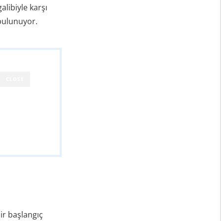
alibiyle karşı
 bulunuyor.
CLOSE
bir başlangıç