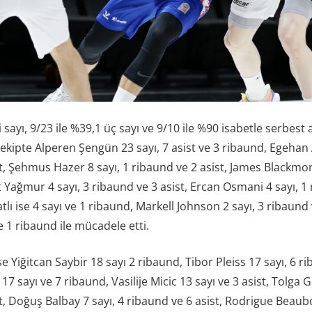
i sayı, 9/23 ile %39,1 üç sayı ve 9/10 ile %90 isabetle serbest a
 ekipte Alperen Şengün 23 sayı, 7 asist ve 3 ribaund, Egehan 
t, Şehmus Hazer 8 sayı, 1 ribaund ve 2 asist, James Blackmon
Yağmur 4 sayı, 3 ribaund ve 3 asist, Ercan Osmani 4 sayı, 1
atlı ise 4 sayı ve 1 ribaund, Markell Johnson 2 sayı, 3 ribaund
ve 1 ribaund ile mücadele etti.
se Yiğitcan Saybir 18 sayı 2 ribaund, Tibor Pleiss 17 sayı, 6 ri
 sayı ve 7 ribaund, Vasilije Micic 13 sayı ve 3 asist, Tolga G
t, Doğuş Balbay 7 sayı, 4 ribaund ve 6 asist, Rodrigue Beaubo