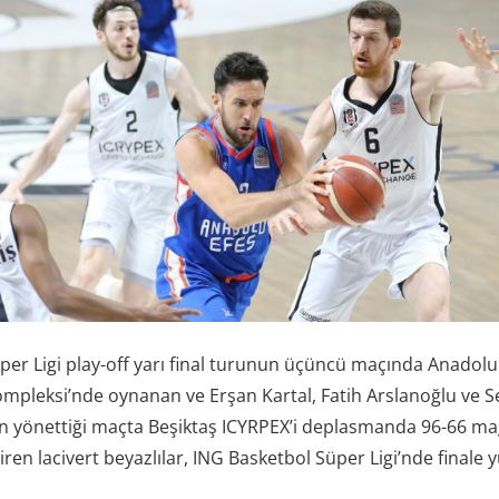
er Ligi play-off yarı final turunun üçüncü maçında Anadolu 
ompleksi’nde oynanan ve Erşan Kartal, Fatih Arslanoğlu ve 
yönettiği maçta Beşiktaş ICYRPEX’i deplasmanda 96-66 mağl
ren lacivert beyazlılar, ING Basketbol Süper Ligi’nde finale y