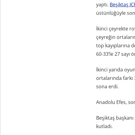
yaptı.
Beşiktaş IC
üstünlüğüyle son
İkinci çeyrekte 
çeyreğin ortaları
top kayıplarına
60-33’le 27 sayı ö
İkinci yarıda oyu
ortalarında farkı
sona erdi.
Anadolu Efes, son
Beşiktaş başkanı
kutladı.