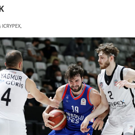
K
ş ICRYPEX,