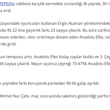
RYPEX’in
rakibine karşılık vermekte zorlandığı ilk çeyrek, 30
a erdi.
rotasyondaki oyuncuları kullanan Ergin Ataman yönetimindeki
nda 45-22 öne geçerek farkı 23 sayıya çıkardı. Bu süre zarfın
 devam ederken, skor üretmeye devam eden Anadolu Efes, 
nde girdi.
nun temposu arttı. Anadolu Efes Kolay sayılar buldu ve 3. Çe
 34 sayıya çıkardı. Maçın üçüncü çeyreği 73-47’lik Anadolu Ef
 çeyrekte farkı koruyarak parkeden 90-66 galip ayrıldı.
 Ahmet Nur Çebi, maç sonrasında takımını gösterdiği perfo