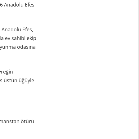
-16 Anadolu Efes
 Anadolu Efes,
da ev sahibi ekip
soyunma odasına
yreğin
es üstünlüğüyle
rmanstan ötürü