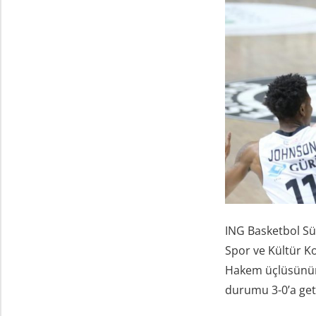
ING Basketbol Süp
Spor ve Kültür K
Hakem üçlüsünün 
durumu 3-0’a geti