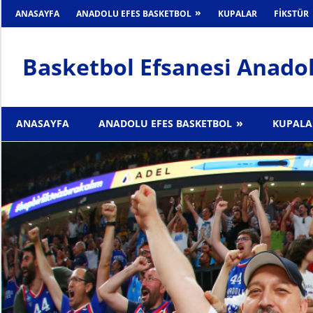
İçeriğe
ANASAYFA
ANADOLU EFES BASKETBOL
KUPALAR
FIKSTÜR
geç
Basketbol Efsanesi Anadol
Anadolu
Efes
ANASAYFA
ANADOLU EFES BASKETBOL
KUPALA
Haber
Sitesi