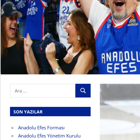
Search
ARA
for:
SON YAZILAR
Anadolu Efes Forması
Anadolu Efes Yönetim Kurulu