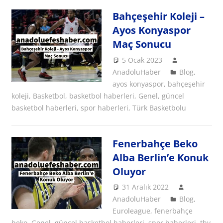
Bahçeşehir Koleji –
Ayos Konyaspor
Maç Sonucu
5 Ocak 2023
AnadoluHaber
Blog
,
ayos konyaspor
,
bahçeşehir
koleji
,
Basketbol
,
basketbol haberleri
,
Genel
,
güncel
basketbol haberleri
,
spor haberleri
,
Türk Basketbolu
Fenerbahçe Beko
Alba Berlin’e Konuk
Oluyor
31 Aralık 2022
AnadoluHaber
Blog
,
Euroleague
,
fenerbahçe
beko
,
Genel
,
güncel basketbol haberleri
,
spor haberleri
,
thy