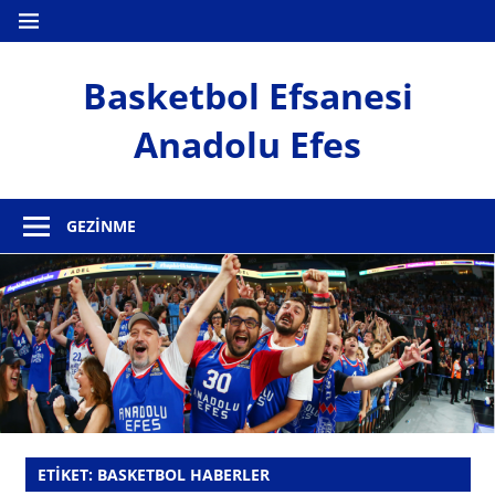
İçeriğe
MENÜ
geç
Basketbol Efsanesi
Anadolu Efes
Anadolu
Efes
GEZINME
Haber
Sitesi
ETIKET:
BASKETBOL HABERLER